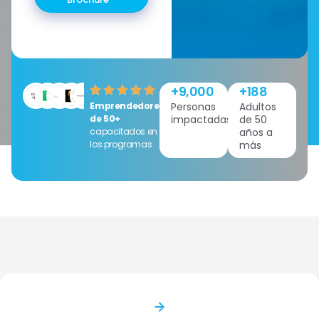
+
9,000
+
188
Emprendedores
Personas
Adultos
de 50+
impactadas
de 50
capacitados en
años a
los programas
más