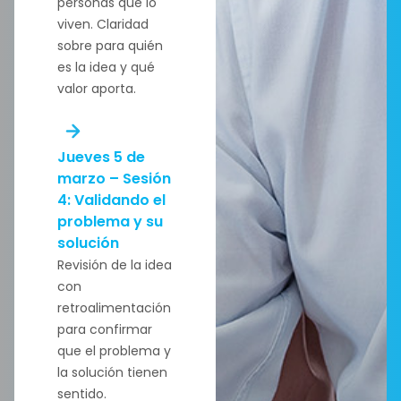
personas que lo
viven. Claridad
sobre para quién
es la idea y qué
valor aporta.
Jueves 5 de
marzo – Sesión
4: Validando el
problema y su
solución
Revisión de la idea
con
retroalimentación
para confirmar
que el problema y
la solución tienen
sentido.