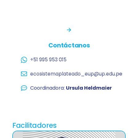
Contáctanos
+51 995 953 015
ecosistemaplateado_eup@up.edu.pe
Coordinadora:
Ursula Heldmaier
Facilitadores