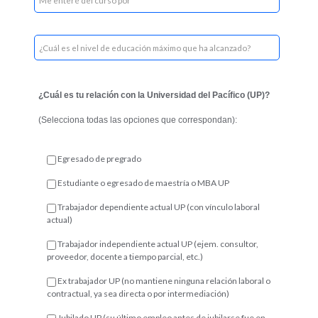
¿Cuál es tu relación con la Universidad del Pacífico (UP)?
(Selecciona todas las opciones que correspondan):
Egresado de pregrado
Estudiante o egresado de maestría o MBA UP
Trabajador dependiente actual UP (con vínculo laboral
actual)
Trabajador independiente actual UP (ejem. consultor,
proveedor, docente a tiempo parcial, etc.)
Ex trabajador UP (no mantiene ninguna relación laboral o
contractual, ya sea directa o por intermediación)
Jubilado UP (su último empleo antes de jubilarse fue en