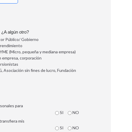
 ¿A algún otro?
or Público/ Gobierno
rendimiento
YME (Micro, pequeña y mediana empresa)
n empresa, corporación
rsionistas
 Asociación sin fines de lucro, Fundación
ersonales para
SI
NO
transfiera mis
SI
NO