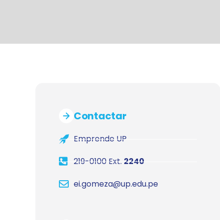
Contactar
Emprende UP
219-0100 Ext.
2240
ei.gomeza@up.edu.pe