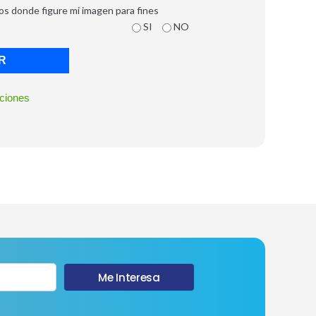
deos donde figure mi imagen para fines
SI
NO
R
ciones
Me Interesa