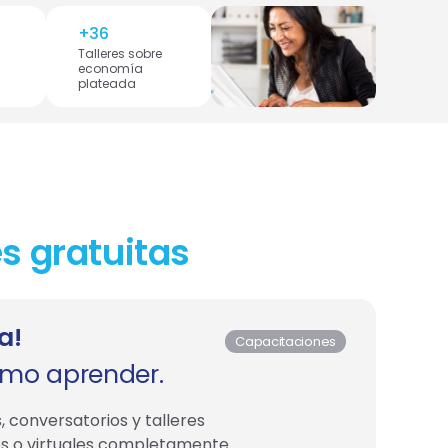
+
36
Talleres sobre
economía
plateada
s gratuitas
a!
Capacitaciones
ómo aprender.
, conversatorios y talleres
es o virtuales completamente