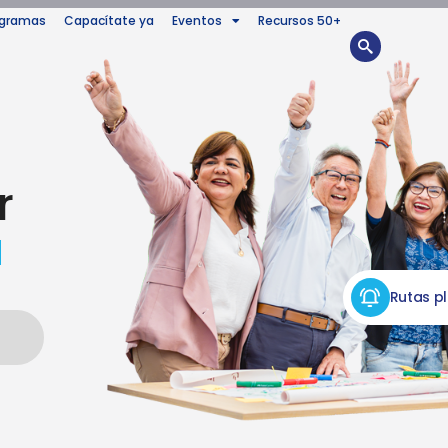
ogramas
Capacítate ya
Eventos
Recursos 50+
r
a
Rutas p