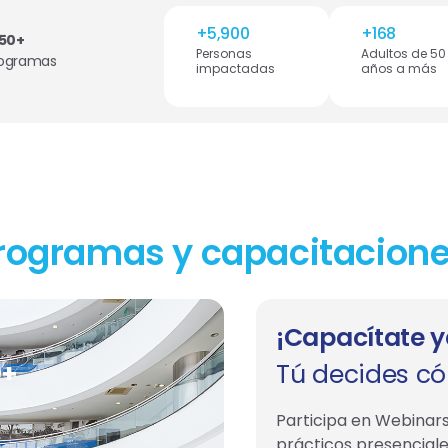
+
5,900
+
168
50+
Personas
Adultos de 50
rogramas
impactadas
años a más
rogramas y capacitacione
¡Capacítate y
0+
Tú decides c
Participa en Webinars
prácticos presencial