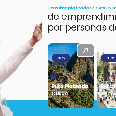
Las
rutas plateadas
promueven 
de emprendimi
por personas d
2025
2025
2025
Ruta Plateada
Ruta Plateada
Ruta 
Cusco
Tacna
Chicl