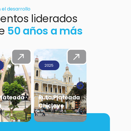
el desarrollo
entos liderados
e
50 años a más
2025
2025
Plateada
Ruta Plateada
Ruta Platea
ayo
Arequipa
Cusco