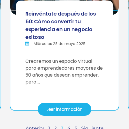
Reinvéntate después de los
50: Cómo convertir tu
experiencia en un negocio
exitoso
Miércoles 28 de mayo 2025
Crearemos un espacio virtual
para emprendedores mayores de
50 años que desean emprender,
pero …
Leer información
Anterior
1
2
3
4
5
Siguiente