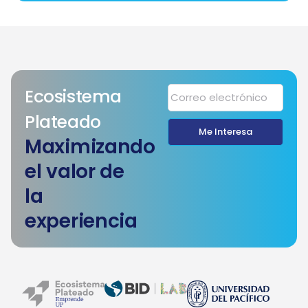
Emprende UP financiará
innovadoras ideas de adultos
mayores de 50 años a través de
concurso
Leer información