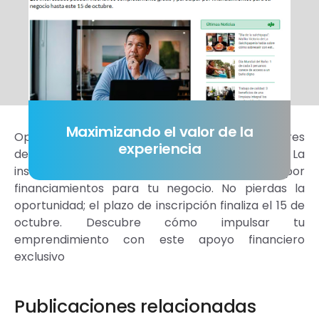
Maximizando el valor de la
Oportunidad única para emprendedores mayores
experiencia
de 50 años: ¡Gana premios de hasta S/. 10 mil! La
inscripción es gratuita y puedes participar por
financiamientos para tu negocio. No pierdas la
oportunidad; el plazo de inscripción finaliza el 15 de
octubre. Descubre cómo impulsar tu
emprendimiento con este apoyo financiero
exclusivo
Publicaciones relacionadas