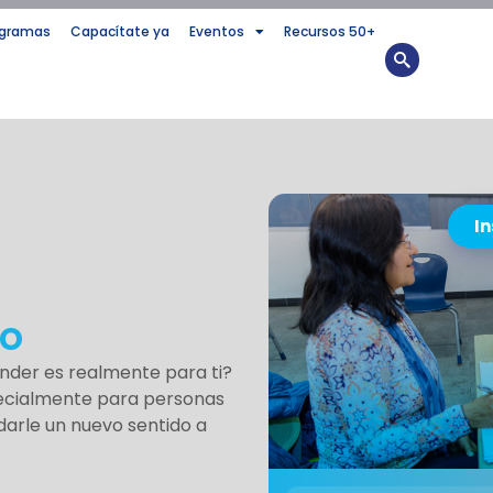
ogramas
Capacítate ya
Eventos
Recursos 50+
In
to
nder es realmente para ti?
pecialmente para personas
darle un nuevo sentido a