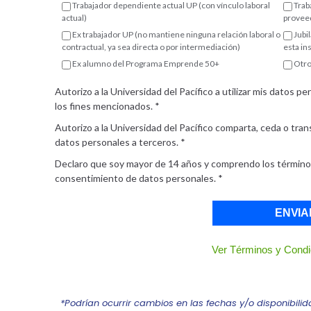
Trabajador dependiente actual UP (con vínculo laboral
Trab
actual)
proveed
Ex trabajador UP (no mantiene ninguna relación laboral o
Jubi
contractual, ya sea directa o por intermediación)
esta in
Ex alumno del Programa Emprende 50+
Otr
Autorizo a la Universidad del Pacífico a utilizar mis datos p
los fines mencionados.
*
Autorizo a la Universidad del Pacífico comparta, ceda o tran
datos personales a terceros.
*
Declaro que soy mayor de 14 años y comprendo los término
consentimiento de datos personales.
*
ENVIA
Ver Términos y Condi
*Podrían ocurrir cambios en las fechas y/o disponibilid