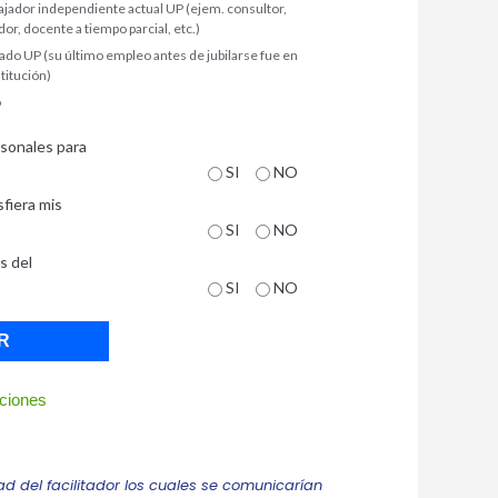
ajador independiente actual UP (ejem. consultor,
or, docente a tiempo parcial, etc.)
lado UP (su último empleo antes de jubilarse fue en
stitución)
o
ersonales para
SI
NO
sfiera mis
SI
NO
s del
SI
NO
R
ciones
ad del facilitador los cuales se comunicarían