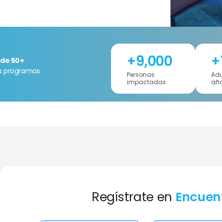
+
9,000
+
de 50+
os programas
Personas
Adu
impactadas
añ
Regístrate en
Encuent