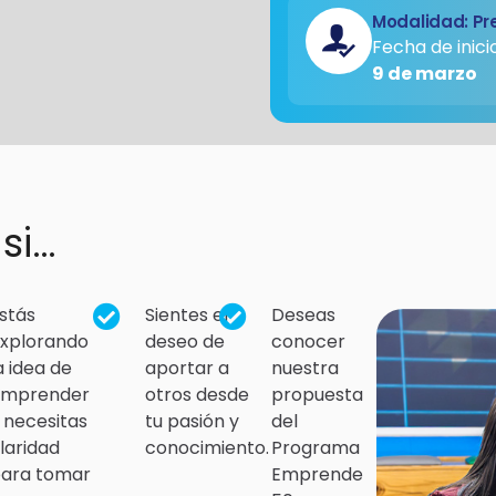
Modalidad: Pr
Fecha de inicio
9 de marzo
 si…
stás
Sientes el
Deseas
xplorando
deseo de
conocer
a idea de
aportar a
nuestra
emprender
otros desde
propuesta
 necesitas
tu pasión y
del
laridad
conocimiento.
Programa
ara tomar
Emprende