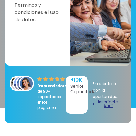
Términos y
condiciones el Uso
de datos
+
10
K
Encuéntrate
Emprendedores
Senior
con la
de 50+
Capacitados
oportunidad.
capacitados
Inscríbete
en los
Aquí
programas