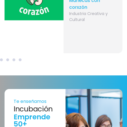
Muñecas con
corxzón
Industria Creativa y
Cultural
Te enseñamos
Incubación
Emprende
50+