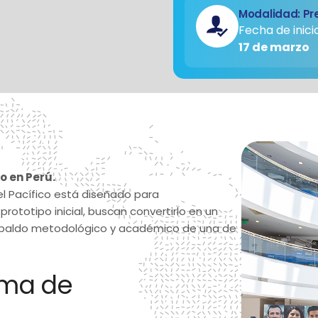
Modalidad: Pr
Fecha de inicio
17 de marzo
o en Perú.
el Pacífico está diseñado para
ototipo inicial, buscan convertirlo en un
 respaldo metodológico y académico de una de
ama de