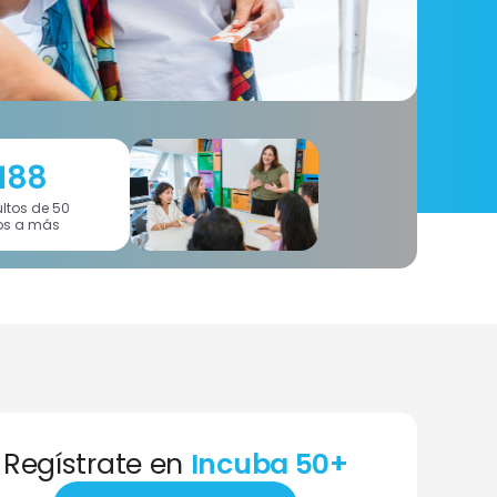
188
ltos de 50
os a más
Regístrate en
Incuba 50+