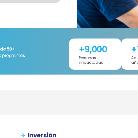
+
9,000
+
de 50+
os programas
Personas
Adu
impactadas
añ
Inversión