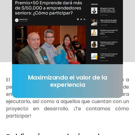
Maximizando el valor de la
El concurso Premios +50Emprende está dirigido a
experiencia
personas de 50 años o más con una idea de
emprendimiento que necesite financiación para
ejecutarlo, así como a aquellos que cuentan con un
proyecto en desarrollo. ¡Te contamos cómo
participar!