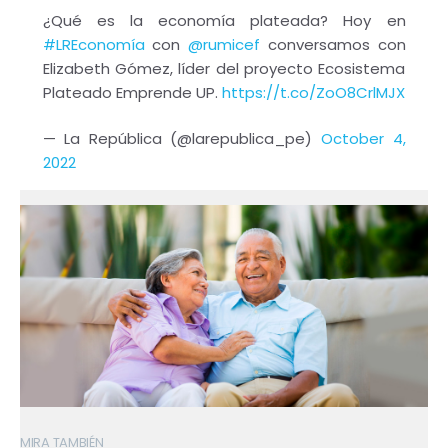
¿Qué es la economía plateada? Hoy en
#LREconomía
con
@rumicef
conversamos con
Elizabeth Gómez, líder del proyecto Ecosistema
Plateado Emprende UP.
https://t.co/ZoO8CrlMJX
— La República (@larepublica_pe)
October 4,
2022
MIRA TAMBIÉN