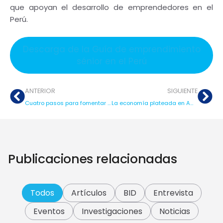
que apoyan el desarrollo de emprendedores en el
Perú.
Descarga de la Guía de emprendimiento
sénior en el Perú
ANTERIOR
SIGUIENTE
Cuatro pasos para fomentar la participación y autonomía de mujeres mayores de 60 años
La economía plateada en América Latina y el Caribe: El envejecimiento como oportunidad para la innovación, el emprendimiento y la inclusión
Publicaciones relacionadas
Todos
Artículos
BID
Entrevista
Eventos
Investigaciones
Noticias