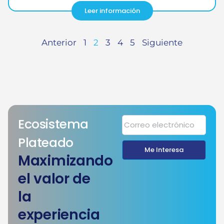
Leer información
Anterior
1
2
3
4
5
Siguiente
Ecosistema
Plateado
Me Interesa
Maximizando
el valor de
la
experiencia