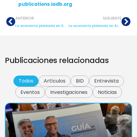
publications.iadb.org
ANTERIOR
SIGUIENTE
La economía plateada en América Latina y el Caribe: El envejecimiento como oportunidad para la innovación, el emprendimiento y la inclusión
La economía plateada en Argentina, Chile, Paraguay y Uruguay: de 2023 a 2043, un retrato de hoy a 20 años de proyección
Publicaciones relacionadas
Todos
Artículos
BID
Entrevista
Eventos
Investigaciones
Noticias