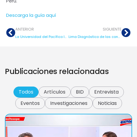
Perú.
Descarga la guía aquí
ANTERIOR
SIGUIENTE
La Universidad del Pacífico lanza la III Edición de los Premios +50 Emprende Perú para impulsar el emprendimiento sénior
Lima Diagnóstico de las condiciones para emprender. Una mirada desde el ecosistema.
Publicaciones relacionadas
Todos
Artículos
BID
Entrevista
Eventos
Investigaciones
Noticias