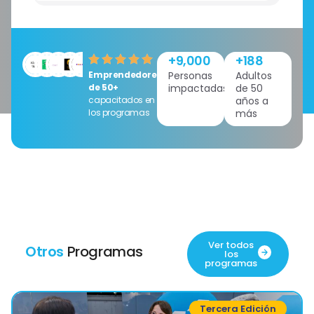
+
9,000
+
188
Emprendedores
Personas
Adultos
de 50+
impactadas
de 50
capacitados en
años a
los programas
más
Ver todos
Otros
Programas
los
programas
Tercera Edición