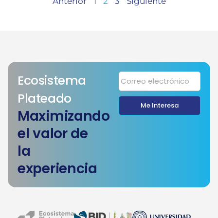
Anterior
1
2
3
Siguiente
Ecosistema
Plateado
Me Interesa
Maximizando
el valor de
la
experiencia