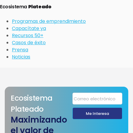
Ecosistema
Plateado
Programas de emprendimiento
Capacítate ya
Recursos 50+
Casos de éxito
Prensa
Noticias
Ecosistema
Plateado
Me Interesa
Maximizando
el valor de