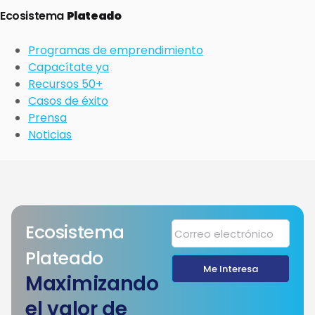
Ecosistema
Plateado
Programas de emprendimiento
Capacítate ya
Recursos 50+
Casos de éxito
Prensa
Noticias
Ecosistema
Plateado
Me Interesa
Maximizando
el valor de