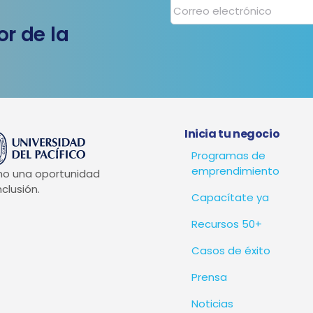
r de la
Inicia tu negocio
Programas de
emprendimiento
mo una oportunidad
clusión.
Capacítate ya
Recursos 50+
Casos de éxito
Prensa
Noticias