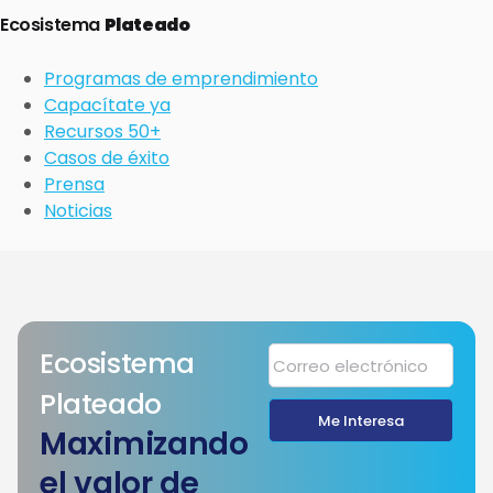
Ecosistema
Plateado
Programas de emprendimiento
Capacítate ya
Recursos 50+
Casos de éxito
Prensa
Noticias
Ecosistema
Plateado
Me Interesa
Maximizando
el valor de