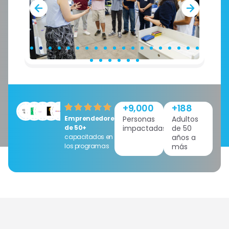
+
9,000
+
188
Emprendedores
Personas
Adultos
de 50+
impactadas
de 50
capacitados en
años a
los programas
más