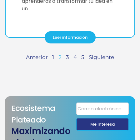
aprenderás a transformar tu idea en
un …
Leer información
Anterior
1
2
3
4
5
Siguiente
Ecosistema
Plateado
Me Interesa
Maximizando