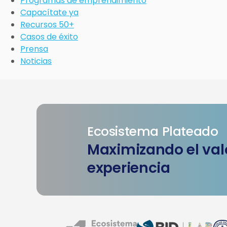
Programas de emprendimiento
Capacítate ya
Recursos 50+
Casos de éxito
Prensa
Noticias
Ecosistema Plateado
Maximizando el valo
experiencia