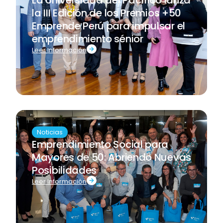
La Universidad del Pacífico lanza
la III Edición de los Premios +50
Emprende Perú para impulsar el
emprendimiento sénior
Leer Información
Noticias
Emprendimiento Social para
Mayores de 50: Abriendo Nuevas
Posibilidades
Leer Información