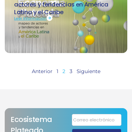
actores y tendencias en América
Latina y el Caribe
Leer Información
Anterior
1
2
3
Siguiente
Ecosistema
Plateado