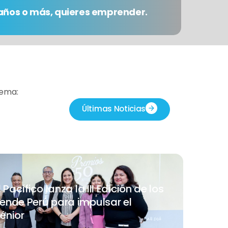
0 años o más, quieres emprender.
tema:
Últimas Noticias
Pacífico lanza la III Edición de los
nde Perú para impulsar el
énior