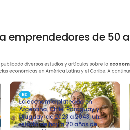
a emprendedores de 50 a
publicado diversos estudios y artículos sobre la
econom
cias económicas en América Latina y el Caribe. A continu
BID
La economía plateada en
Argentina, Chile, Paraguay y
Uruguay: de 2023 a 2043, un
retrato de hoy a 20 años de