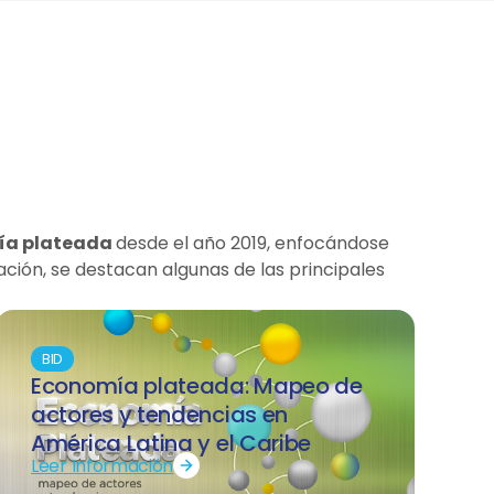
ía plateada
desde el año 2019, enfocándose
ación, se destacan algunas de las principales
BID
Economía plateada: Mapeo de
actores y tendencias en
América Latina y el Caribe
Leer Información