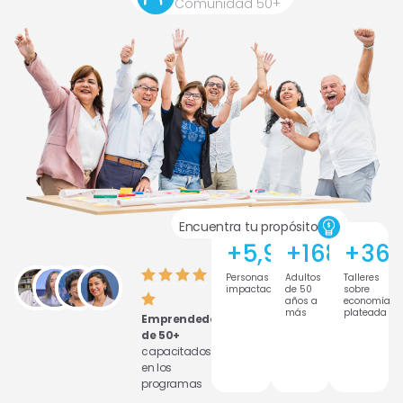
Comunidad 50+
Encuentra tu propósito
+
5,900
+
168
+
36
Personas
Adultos
Talleres
impactadas
de 50
sobre
años a
economía
más
plateada
Emprendedores
de 50+
capacitados
en los
programas