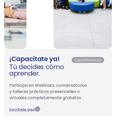
50+
¡Capacítate ya!
Capacitaciones
Tú decides cómo
Charlas
aprender.
sobre
negocios
Participa en Webinars, conversatorios
Encuentra
y talleres prácticos presenciales o
recursos
virtuales completamente gratuitos.
Conoce
50+
Inscríbete aquí