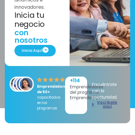
innovadores.
Inicia tu
negocio
con
nosotros
Inicia Aquí
+
115
Encuéntrate
Emprendedores
Emprendedores
con la
de 50+
del programa
oportunidad.
capacitados
Emprende 50+
Inscríbete
en los
aquí
programas